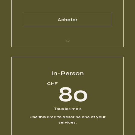
Acheter
I’m a benefit
I’m a benefit
In-Person
80
CHF
80
I’m a benefit
I’m a benefit
Tous les mois
Use this area to describe one of your
I’m a benefit
services.