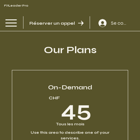
FitLeader Pro
Se connecte
Réserver un appel
Our Plans
On-Demand
45
CHF
45
Tous les mois
Use this area to describe one of your
services.