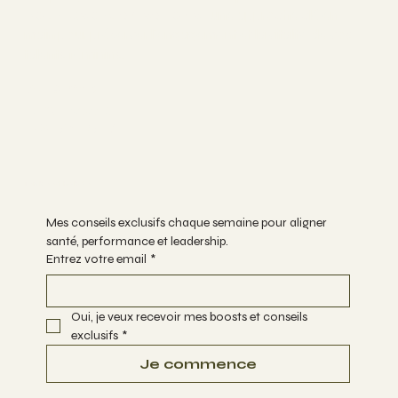
Pour les organisations :
une approche clé en
main pour préserver l’engagement et la vitalité de vos
talents féminins.
Suis-moi:
FACEBOOK
INSTAGRAM
Ton boost hebdo
Mes conseils exclusifs chaque semaine pour aligner 
santé, performance et leadership.
Entrez votre email
*
Oui, je veux recevoir mes boosts et conseils 
exclusifs
*
Je commence