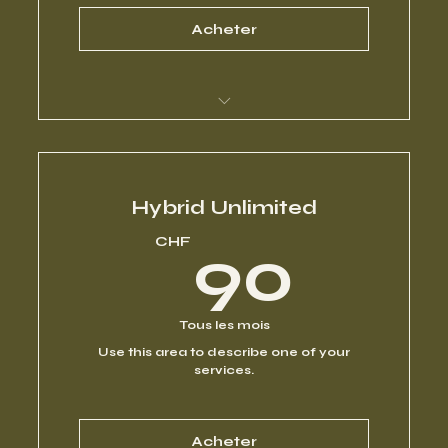
Acheter
I’m a benefit
I’m a benefit
Hybrid Unlimited
90
CHF
90
I’m a benefit
I’m a benefit
Tous les mois
Use this area to describe one of your
I’m a benefit
services.
Acheter