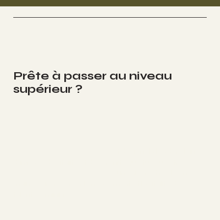
FitLeader Pro
Coaching de Vie & Bien-Être
Prête à passer au niveau
supérieur ?
Rejoins Fit Leader Pro
et deviens la leader pleine
d’impact, de vitalité et de sérénité que tu veux être.
Pour les organisations :
une approche clé en
main pour préserver l’engagement et la vitalité de vos
talents féminins.
Suis-moi: