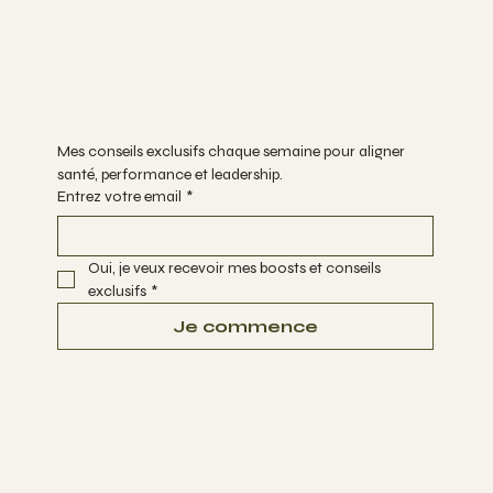
FACEBOOK
INSTAGRAM
Ton boost hebdo
Mes conseils exclusifs chaque semaine pour aligner 
santé, performance et leadership.
Entrez votre email
*
Oui, je veux recevoir mes boosts et conseils 
exclusifs
*
Je commence