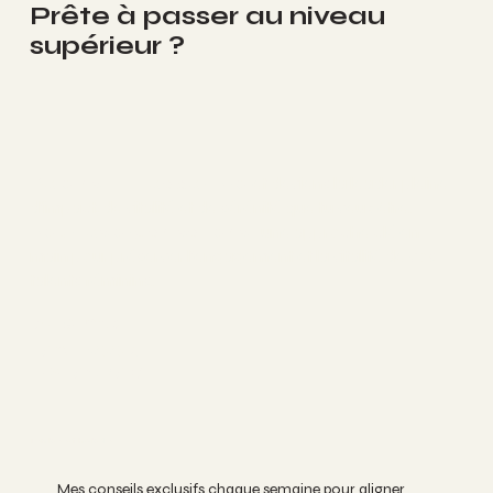
Prête à passer au niveau
supérieur ?
Rejoins Fit Leader Pro
et deviens la leader pleine
d’impact, de vitalité et de sérénité que tu veux être.
Pour les organisations :
une approche clé en
main pour préserver l’engagement et la vitalité de vos
talents féminins.
Suis-moi:
FACEBOOK
INSTAGRAM
Ton boost hebdo
Mes conseils exclusifs chaque semaine pour aligner 