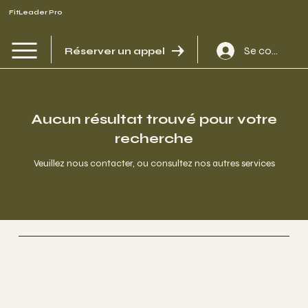
FitLeader Pro
Se connecte
Réserver un appel
Aucun résultat trouvé pour votre
recherche
Veuillez nous contacter, ou consultez nos autres services
FitLeader Pro
Coaching de Vie & Bien-Être